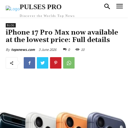
PULSES PRO
Discover the Worlds Top News
BLOG
iPhone 17 Pro Max now available
at the lowest price: Full details
3 June 2026
0
10
By
topxnews.com