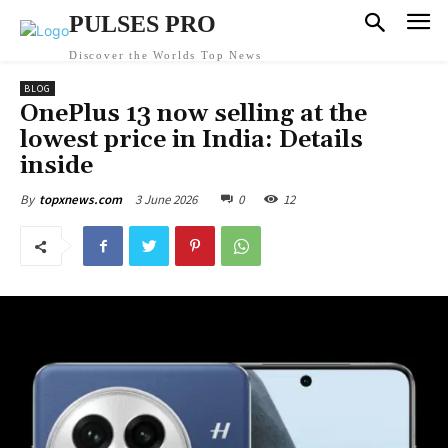
PULSES PRO
Discover the Worlds Top News
BLOG
OnePlus 13 now selling at the
lowest price in India: Details
inside
3 June 2026
0
12
By
topxnews.com