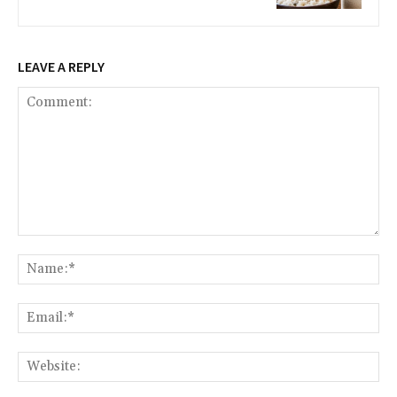
LEAVE A REPLY
Comment:
Na
Ema
Web