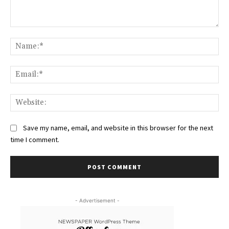
Comment:
Na
Ema
Web
Save my name, email, and website in this browser for the next
time I comment.
- Advertisement -