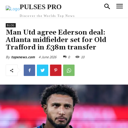
PULSES PRO
Discover the Worlds Top News
BLOG
Man Utd agree Ederson deal:
Atlanta midfielder set for Old
Trafford in £38m transfer
4 June 2026
0
10
By
topxnews.com