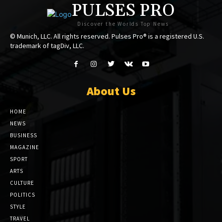
PULSES PRO
Discover the Worlds Top News
© Munich, LLC. All rights reserved. Pulses Pro® is a registered U.S.
trademark of tagDiv, LLC.
About Us
HOME
NEWS
BUSINESS
MAGAZINE
SPORT
ARTS
CULTURE
POLITICS
STYLE
TRAVEL