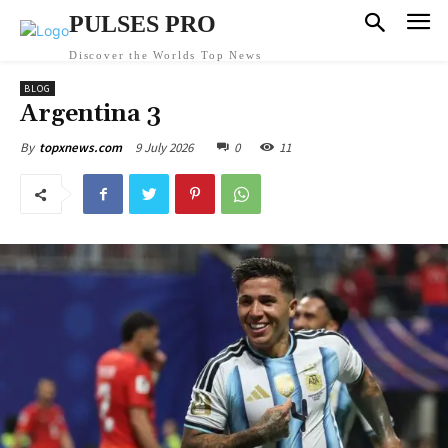
PULSES PRO
Discover the Worlds Top News
BLOG
Argentina 3
9 July 2026
0
11
By
topxnews.com