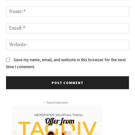
Comment:
Na
Ema
Web
Save my name, email, and website in this browser for the next
time I comment.
- Advertisement -