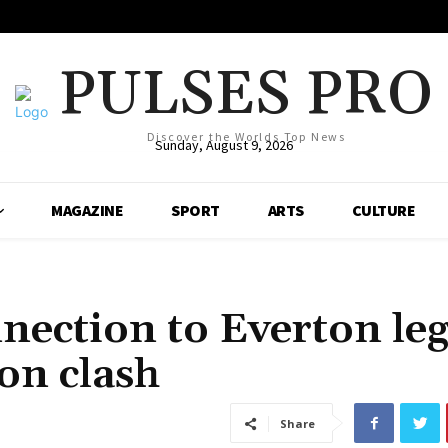
PULSES PRO
Discover the Worlds Top News
Sunday, August 9, 2026
MAGAZINE
SPORT
ARTS
CULTURE
nection to Everton le
on clash
Share