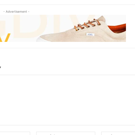
- Advertisement -
Y
Name:*
Email:*