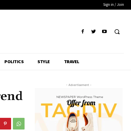
Sign in / Join
POLITICS
STYLE
TRAVEL
- Advertisement -
gend