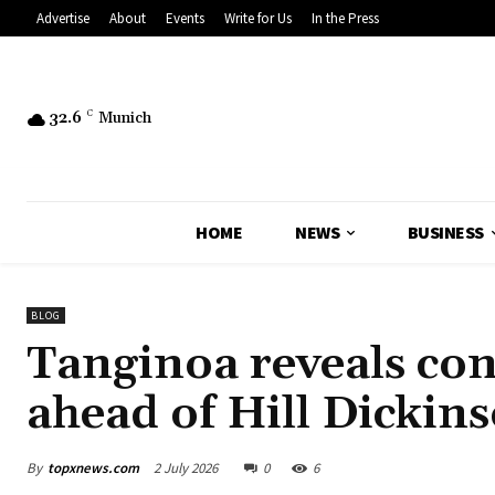
Advertise
About
Events
Write for Us
In the Press
32.6
C
Munich
HOME
NEWS
BUSINESS
BLOG
Tanginoa reveals con
ahead of Hill Dickins
By
topxnews.com
2 July 2026
0
6