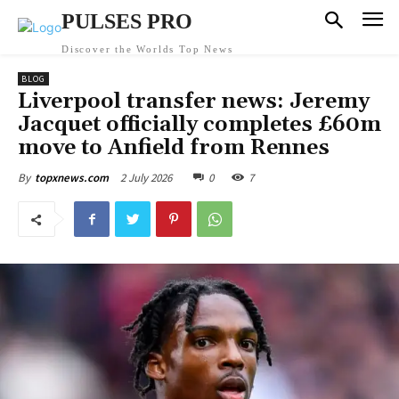
PULSES PRO
Discover the Worlds Top News
BLOG
Liverpool transfer news: Jeremy
Jacquet officially completes £60m
move to Anfield from Rennes
2 July 2026
0
7
By
topxnews.com