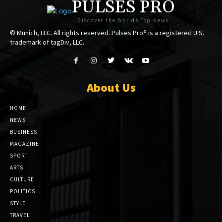
PULSES PRO
Discover the Worlds Top News
© Munich, LLC. All rights reserved. Pulses Pro® is a registered U.S.
trademark of tagDiv, LLC.
About Us
HOME
NEWS
BUSINESS
MAGAZINE
SPORT
ARTS
CULTURE
POLITICS
STYLE
TRAVEL