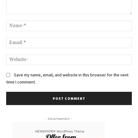
Comment:
Na
Ema
Web
Save my name, email, and website in this browser for the next
time I comment.
- Advertisement -