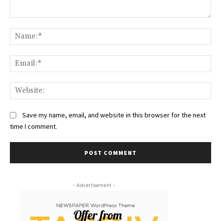
Comment:
Na
Ema
Web
Save my name, email, and website in this browser for the next
time I comment.
- Advertisement -