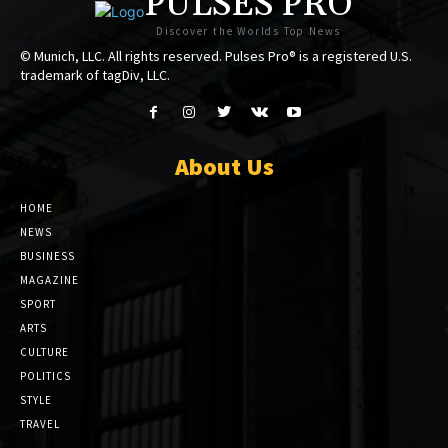
PULSES PRO
Discover the Worlds Top News
© Munich, LLC. All rights reserved. Pulses Pro® is a registered U.S.
trademark of tagDiv, LLC.
About Us
HOME
NEWS
BUSINESS
MAGAZINE
SPORT
ARTS
CULTURE
POLITICS
STYLE
TRAVEL