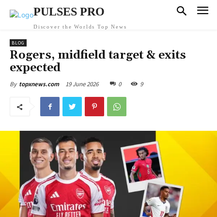
PULSES PRO
Discover the Worlds Top News
BLOG
Rogers, midfield target & exits
expected
19 June 2026
0
9
By
topxnews.com