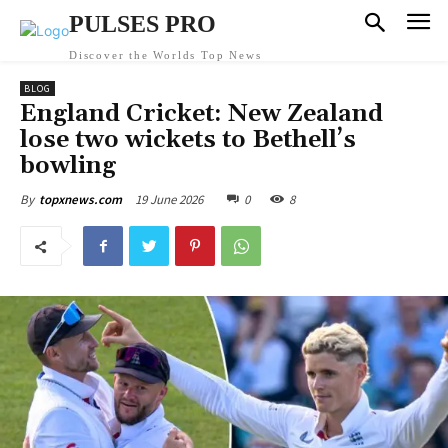
PULSES PRO
Discover the Worlds Top News
BLOG
England Cricket: New Zealand
lose two wickets to Bethell’s
bowling
19 June 2026
0
8
By
topxnews.com