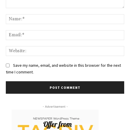
Comment:
Na
Ema
Web
Save my name, email, and website in this browser for the next
time I comment.
- Advertisement -