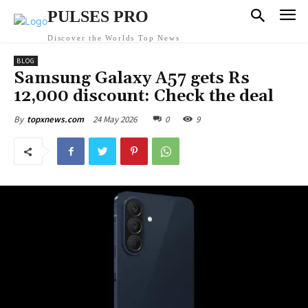
PULSES PRO
Discover the Worlds Top News
BLOG
Samsung Galaxy A57 gets Rs
12,000 discount: Check the deal
24 May 2026
0
9
By
topxnews.com