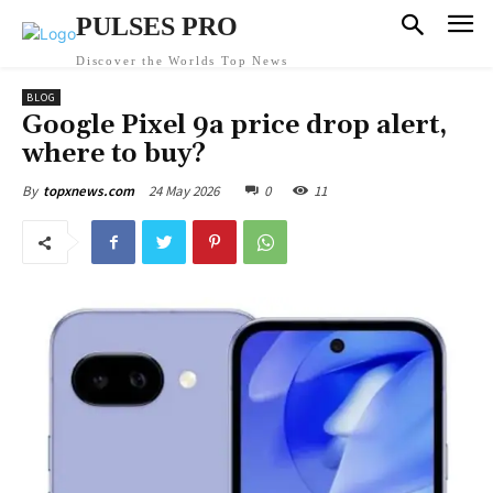
PULSES PRO
Discover the Worlds Top News
BLOG
Google Pixel 9a price drop alert,
where to buy?
24 May 2026
0
11
By
topxnews.com