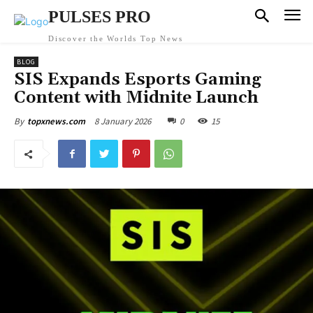
PULSES PRO
Discover the Worlds Top News
BLOG
SIS Expands Esports Gaming
Content with Midnite Launch
8 January 2026
0
15
By
topxnews.com