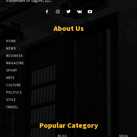
trademark of tagDiv, LLC.
About Us
HOME
NEWS
BUSINESS
MAGAZINE
SPORT
ARTS
CULTURE
POLITICS
STYLE
TRAVEL
Popular Category
BLOG
24516