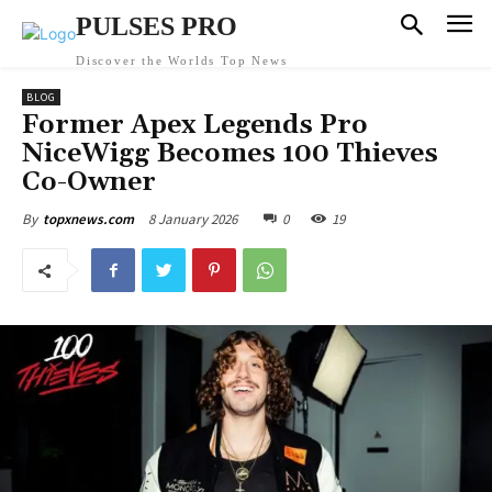
PULSES PRO
Discover the Worlds Top News
BLOG
Former Apex Legends Pro
NiceWigg Becomes 100 Thieves
Co-Owner
8 January 2026
0
19
By
topxnews.com