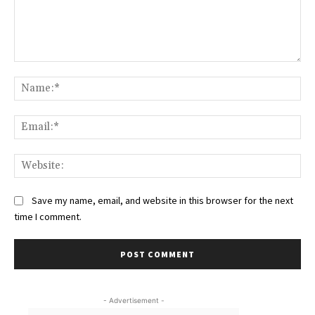
Comment:
Na
Ema
Web
Save my name, email, and website in this browser for the next
time I comment.
- Advertisement -