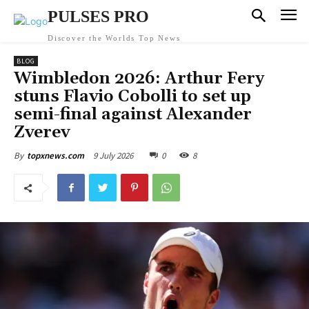
PULSES PRO
Discover the Worlds Top News
BLOG
Wimbledon 2026: Arthur Fery
stuns Flavio Cobolli to set up
semi-final against Alexander
Zverev
9 July 2026
0
8
By
topxnews.com