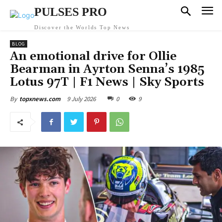
PULSES PRO
Discover the Worlds Top News
BLOG
An emotional drive for Ollie
Bearman in Ayrton Senna’s 1985
Lotus 97T | F1 News | Sky Sports
9 July 2026
0
9
By
topxnews.com