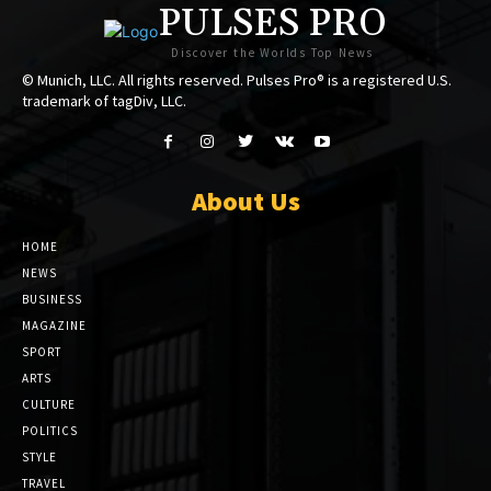
PULSES PRO
Discover the Worlds Top News
© Munich, LLC. All rights reserved. Pulses Pro® is a registered U.S.
trademark of tagDiv, LLC.
About Us
HOME
NEWS
BUSINESS
MAGAZINE
SPORT
ARTS
CULTURE
POLITICS
STYLE
TRAVEL