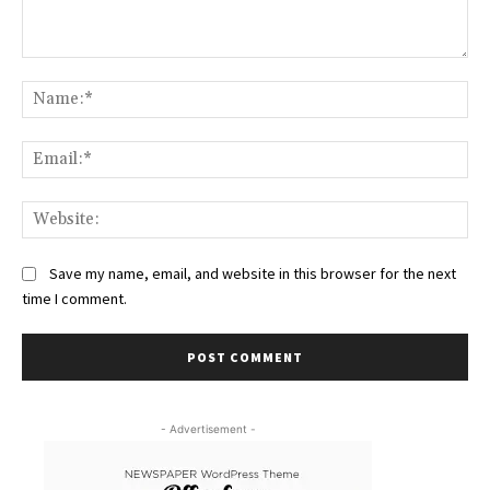
Comment:
Na
Ema
Web
Save my name, email, and website in this browser for the next
time I comment.
- Advertisement -