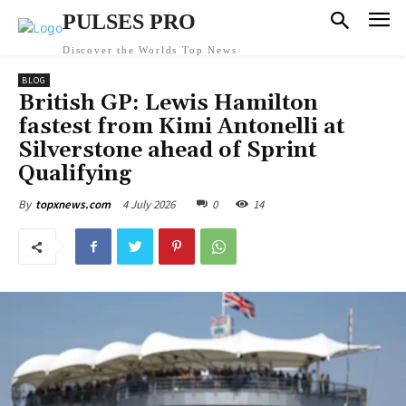
PULSES PRO
Discover the Worlds Top News
BLOG
British GP: Lewis Hamilton
fastest from Kimi Antonelli at
Silverstone ahead of Sprint
Qualifying
4 July 2026
0
14
By
topxnews.com