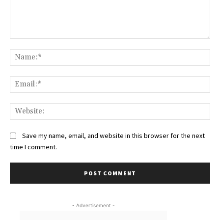
Comment:
Na
Ema
Web
Save my name, email, and website in this browser for the next
time I comment.
- Advertisement -