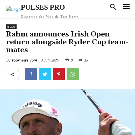
PULSES PRO
Discover the Worlds Top News
BLOG
Rahm announces Irish Open
return alongside Ryder Cup team-
mates
3 July 2026
0
13
By
topxnews.com