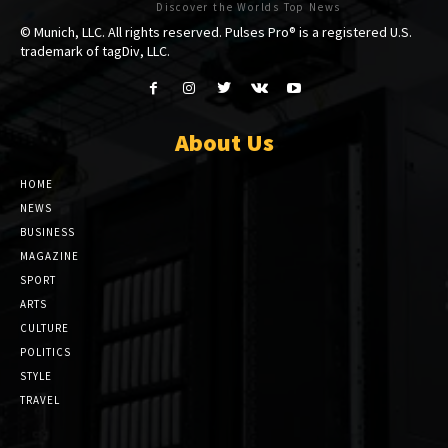
Discover the Worlds Top News
© Munich, LLC. All rights reserved. Pulses Pro® is a registered U.S.
trademark of tagDiv, LLC.
About Us
HOME
NEWS
BUSINESS
MAGAZINE
SPORT
ARTS
CULTURE
POLITICS
STYLE
TRAVEL