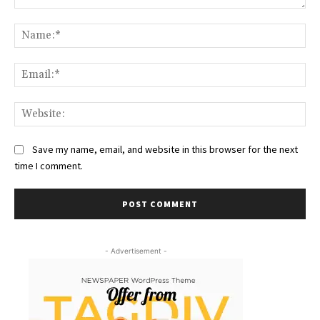
Comment:
Na
Ema
Web
Save my name, email, and website in this browser for the next
time I comment.
- Advertisement -