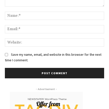
Comment:
Na
Ema
Web
Save my name, email, and website in this browser for the next
time I comment.
- Advertisement -