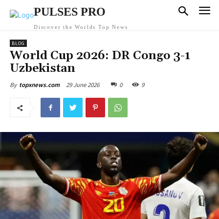
PULSES PRO
Discover the Worlds Top News
BLOG
World Cup 2026: DR Congo 3-1
Uzbekistan
29 June 2026
0
9
By
topxnews.com