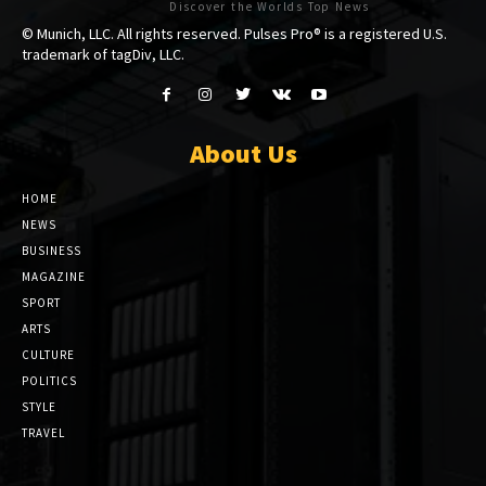
Discover the Worlds Top News
© Munich, LLC. All rights reserved. Pulses Pro® is a registered U.S.
trademark of tagDiv, LLC.
About Us
HOME
NEWS
BUSINESS
MAGAZINE
SPORT
ARTS
CULTURE
POLITICS
STYLE
TRAVEL