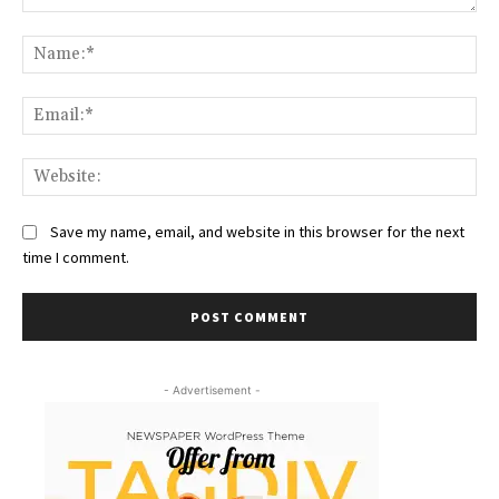
Comment:
Na
Ema
Web
Save my name, email, and website in this browser for the next
time I comment.
- Advertisement -