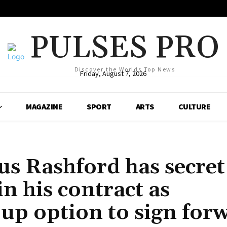
PULSES PRO
Discover the Worlds Top News
Friday, August 7, 2026
MAGAZINE
SPORT
ARTS
CULTURE
s Rashford has secret
n his contract as
 up option to sign for