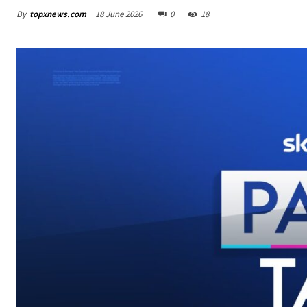
By
topxnews.com
18 June 2026
0
18