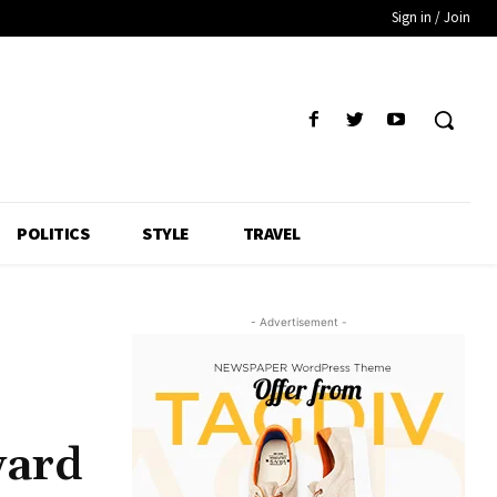
Sign in / Join
POLITICS
STYLE
TRAVEL
- Advertisement -
ward