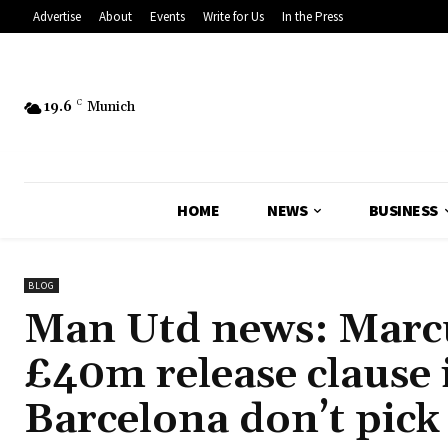
Advertise
About
Events
Write for Us
In the Press
19.6
C
Munich
HOME
NEWS
BUSINESS
BLOG
Man Utd news: Marcu
£40m release clause i
Barcelona don’t pick