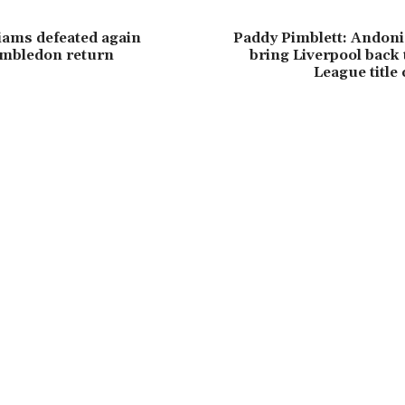
iams defeated again
Paddy Pimblett: Andoni
imbledon return
bring Liverpool back
League title