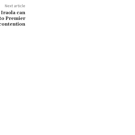
Next article
 Iraola can
 to Premier
 contention