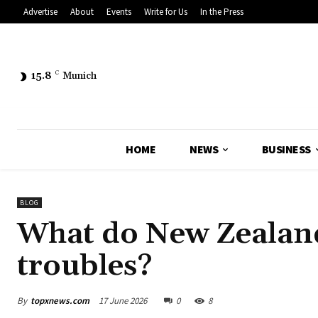
Advertise
About
Events
Write for Us
In the Press
15.8
C
Munich
HOME
NEWS
BUSINESS
BLOG
What do New Zealan
troubles?
By
topxnews.com
17 June 2026
0
8