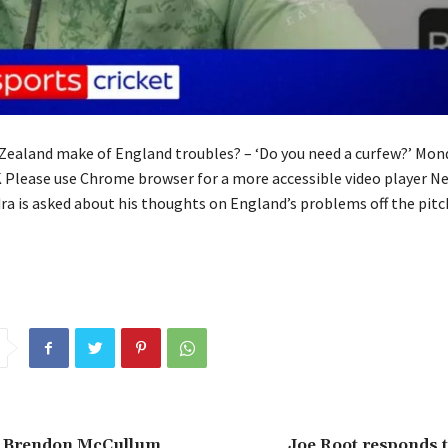
ealand make of England troubles? – ‘Do you need a curfew?’ Mon
K Please use Chrome browser for a more accessible video player N
ra is asked about his thoughts on England’s problems off the pitc
: Brendon McCullum
Joe Root responds t