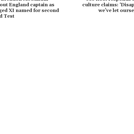
bout England captain as
culture claims: ‘Dis
ed XI named for second
we’ve let ours
d Test