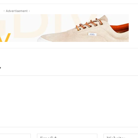
- Advertisement -
Y
Name:*
Email:*