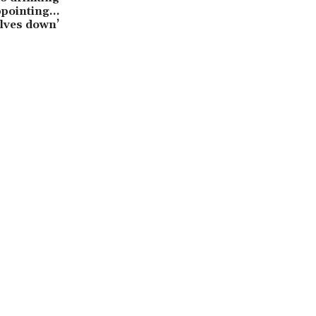
appointing…
elves down’