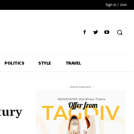
Sign in / Join
POLITICS
STYLE
TRAVEL
- Advertisement -
tury