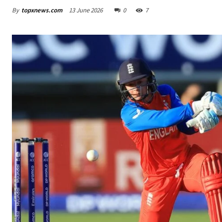
By
topxnews.com
13 June 2026
0
7