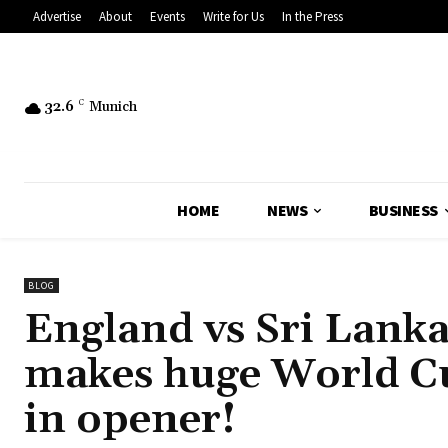
Advertise
About
Events
Write for Us
In the Press
32.6
C
Munich
HOME
NEWS
BUSINESS
BLOG
England vs Sri Lank
makes huge World Cu
in opener!