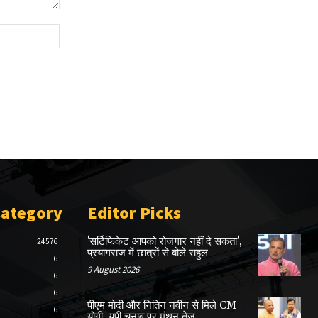
Website:
Category
Editor Picks
'सर्टिफिकेट आपको रोजगार नहीं दे सकता',
24576
प्रयागराज में छात्रों से बोले राहुल
6
9 August 2026
6
6
पीएम मोदी और नितिन नवीन से मिले CM
6
योगी, यूपी चुनाव पर मंथन तेज