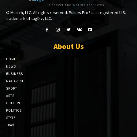
Discover the Worlds Top News
© Munich, LLC. All rights reserved. Pulses Pro® is a registered U.S.
trademark of tagDiv, LLC.
About Us
HOME
NEWS
BUSINESS
MAGAZINE
SPORT
ARTS
CULTURE
POLITICS
STYLE
TRAVEL