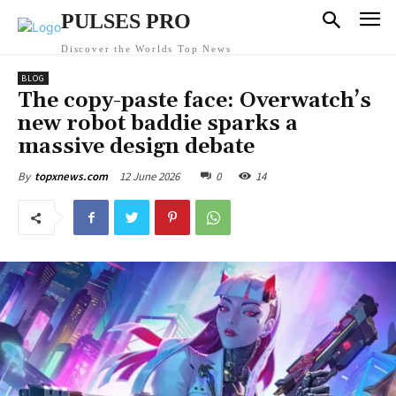
PULSES PRO
Discover the Worlds Top News
BLOG
The copy-paste face: Overwatch’s
new robot baddie sparks a
massive design debate
12 June 2026
0
14
By
topxnews.com