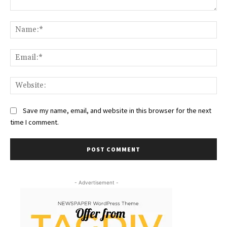
Comment:
Na
Ema
Web
Save my name, email, and website in this browser for the next
time I comment.
- Advertisement -