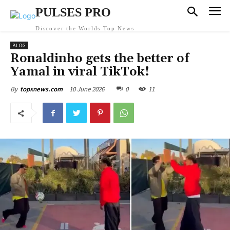
PULSES PRO
Discover the Worlds Top News
BLOG
Ronaldinho gets the better of
Yamal in viral TikTok!
10 June 2026
0
11
By
topxnews.com