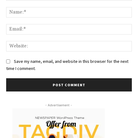
Comment:
Na
Ema
Web
Save my name, email, and website in this browser for the next
time I comment.
- Advertisement -