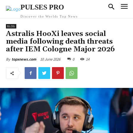
PULSES PRO
Discover the Worlds Top News
BLOG
Astralis HooXi leaves social
media following death threats
after IEM Cologne Major 2026
10 June 2026
0
14
By
topxnews.com