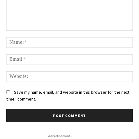
Comment:
Na
Ema
Web
Save my name, email, and website in this browser for the next
time I comment.
- Advertisement -