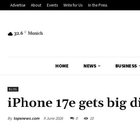
Advertise
About
Events
Write for Us
In the Press
32.6
C
Munich
HOME
NEWS
BUSINESS
BLOG
iPhone 17e gets big d
By
topxnews.com
9 June 2026
0
10