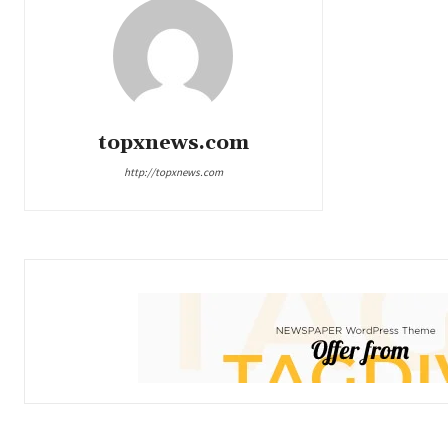
topxnews.com
http://topxnews.com