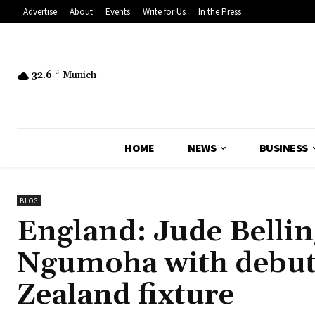
Advertise
About
Events
Write for Us
In the Press
32.6
C
Munich
HOME
NEWS
BUSINESS
BLOG
England: Jude Belli
Ngumoha with debut
Zealand fixture