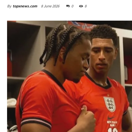
By
topxnews.com
8 June 2026
0
8