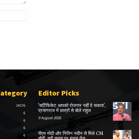
Website:
Category
Editor Picks
'सर्टिफिकेट आपको रोजगार नहीं दे सकता',
24576
प्रयागराज में छात्रों से बोले राहुल
6
9 August 2026
6
6
पीएम मोदी और नितिन नवीन से मिले CM
6
योगी, यूपी चुनाव पर मंथन तेज