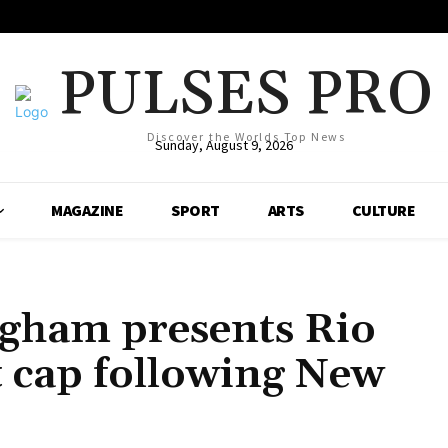
PULSES PRO
Discover the Worlds Top News
Sunday, August 9, 2026
MAGAZINE
SPORT
ARTS
CULTURE
ngham presents Rio
 cap following New