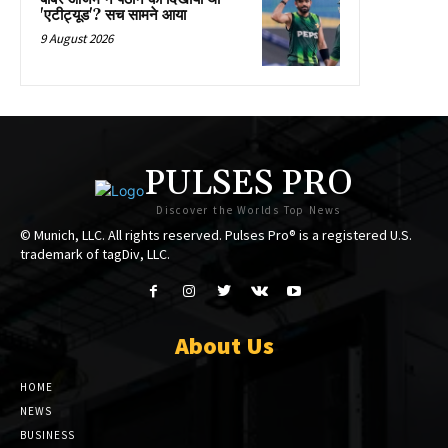
'एटीट्यूड'? सच सामने आया
9 August 2026
PULSES PRO
Discover the Worlds Top News
© Munich, LLC. All rights reserved. Pulses Pro® is a registered U.S.
trademark of tagDiv, LLC.
About Us
HOME
NEWS
BUSINESS