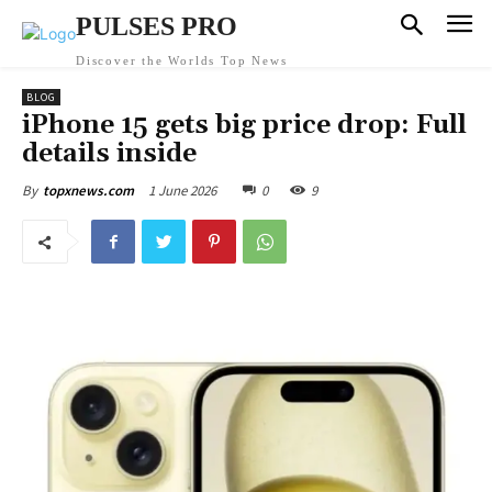
PULSES PRO
Discover the Worlds Top News
BLOG
iPhone 15 gets big price drop: Full
details inside
1 June 2026
0
9
By
topxnews.com