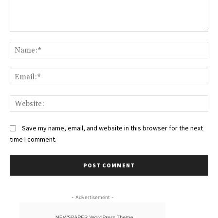
Comment:
Na
Ema
Web
Save my name, email, and website in this browser for the next
time I comment.
- Advertisement -