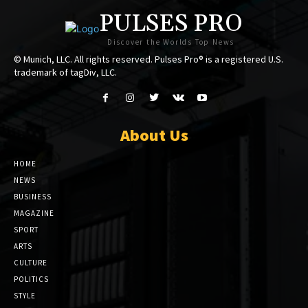
PULSES PRO
Discover the Worlds Top News
© Munich, LLC. All rights reserved. Pulses Pro® is a registered U.S.
trademark of tagDiv, LLC.
About Us
HOME
NEWS
BUSINESS
MAGAZINE
SPORT
ARTS
CULTURE
POLITICS
STYLE