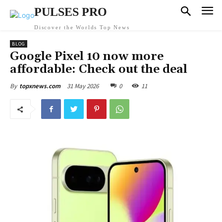
PULSES PRO
Discover the Worlds Top News
BLOG
Google Pixel 10 now more
affordable: Check out the deal
31 May 2026
0
11
By
topxnews.com