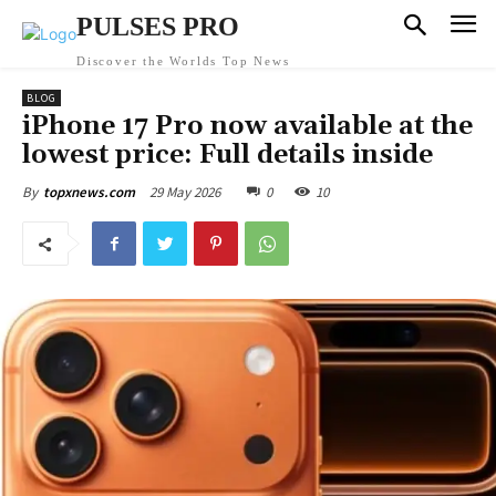
PULSES PRO
Discover the Worlds Top News
BLOG
iPhone 17 Pro now available at the
lowest price: Full details inside
29 May 2026
0
10
By
topxnews.com