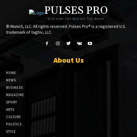
PULSES PRO
Discover the Worlds Top News
© Munich, LLC. All rights reserved. Pulses Pro® is a registered U.S.
trademark of tagDiv, LLC.
About Us
HOME
NEWS
BUSINESS
MAGAZINE
SPORT
ARTS
CULTURE
POLITICS
STYLE