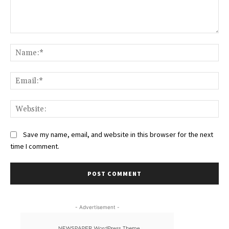
Comment:
Na
Ema
Web
Save my name, email, and website in this browser for the next
time I comment.
- Advertisement -