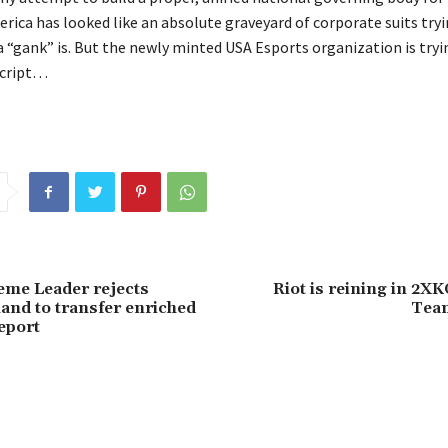
rica has looked like an absolute graveyard of corporate suits tryi
a “gank” is. But the newly minted USA Esports organization is tryi
script…
eme Leader rejects
Riot is reining in 2XK
nd to transfer enriched
Team
eport