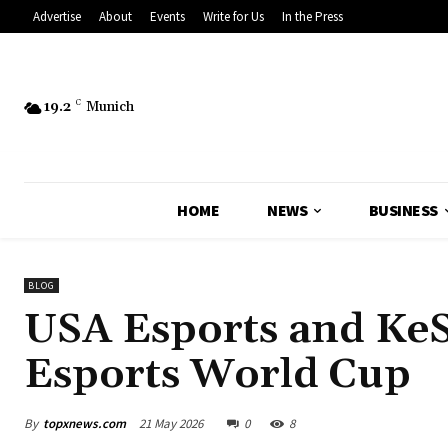
Advertise
About
Events
Write for Us
In the Press
19.2
C
Munich
HOME
NEWS
BUSINESS
BLOG
USA Esports and KeSP
Esports World Cup
By
topxnews.com
21 May 2026
0
8