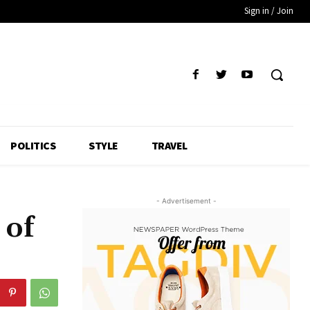
Sign in / Join
POLITICS
STYLE
TRAVEL
- Advertisement -
 of