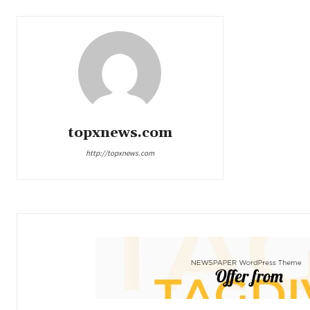
topxnews.com
http://topxnews.com