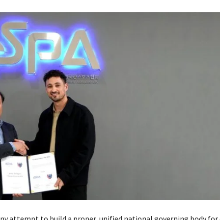
any attempt to build a proper, unified national governing body fo