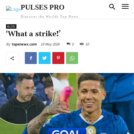
PULSES PRO
Discover the Worlds Top News
BLOG
‘What a strike!’
19 May 2026
0
10
By
topxnews.com