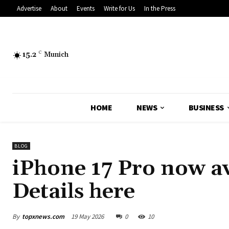
Advertise
About
Events
Write for Us
In the Press
15.2
C
Munich
HOME
NEWS
BUSINESS
BLOG
iPhone 17 Pro now ava
Details here
By
topxnews.com
19 May 2026
0
10