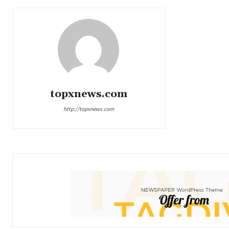
topxnews.com
http://topxnews.com