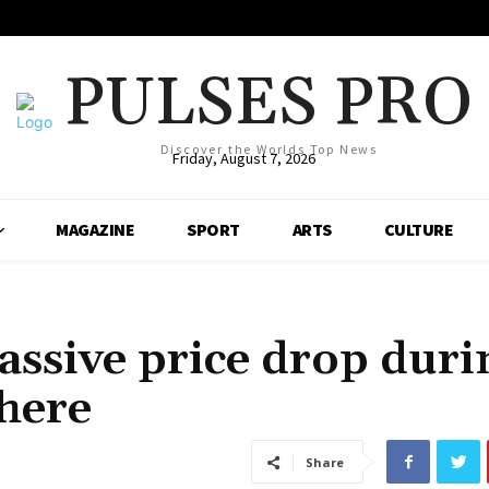
PULSES PRO
Discover the Worlds Top News
Friday, August 7, 2026
MAGAZINE
SPORT
ARTS
CULTURE
assive price drop duri
 here
Share