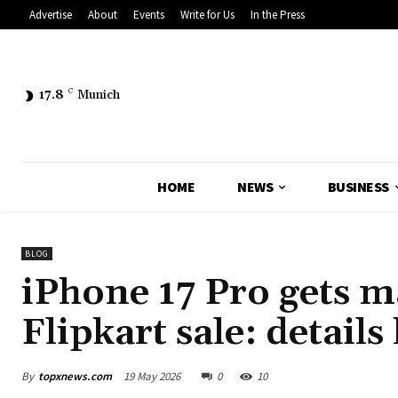
Advertise
About
Events
Write for Us
In the Press
17.8
C
Munich
HOME
NEWS
BUSINESS
BLOG
iPhone 17 Pro gets m
Flipkart sale: details
By
topxnews.com
19 May 2026
0
10