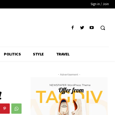
Sign in / Join
POLITICS
STYLE
TRAVEL
- Advertisement -
!