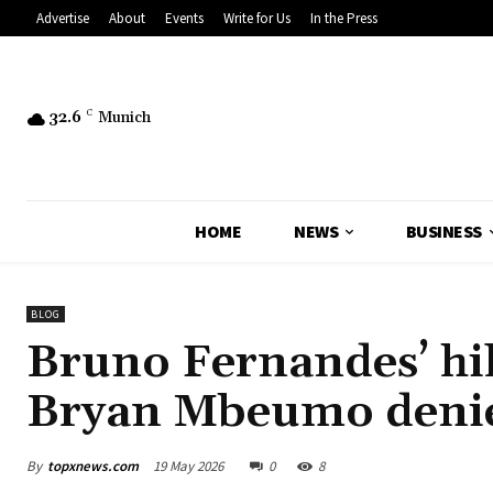
Advertise
About
Events
Write for Us
In the Press
32.6
C
Munich
HOME
NEWS
BUSINESS
BLOG
Bruno Fernandes’ hil
Bryan Mbeumo denies 
By
topxnews.com
19 May 2026
0
8