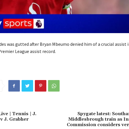
es was gutted after Bryan Mbeumo denied him of a crucial assist i
Premier League assist record.
ive | Tennis | J.
Spygate latest: South
v J. Grabher
Middlesbrough train as I
Commission considers ver