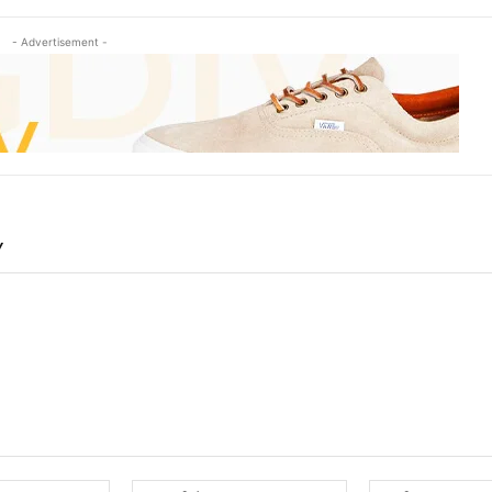
- Advertisement -
Y
Name:*
Email:*