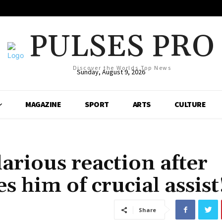
PULSES PRO
Discover the Worlds Top News
Sunday, August 9, 2026
MAGAZINE
SPORT
ARTS
CULTURE
arious reaction after
him of crucial assist
Share