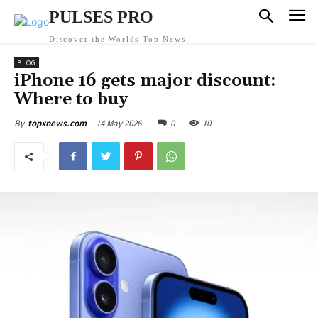
PULSES PRO
Discover the Worlds Top News
BLOG
iPhone 16 gets major discount:
Where to buy
14 May 2026
0
10
By
topxnews.com