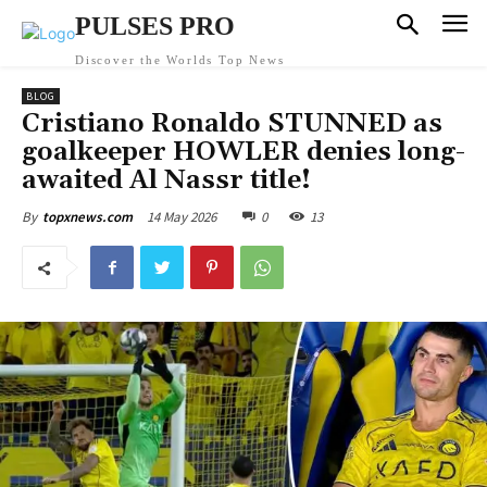
PULSES PRO
Discover the Worlds Top News
BLOG
Cristiano Ronaldo STUNNED as
goalkeeper HOWLER denies long-
awaited Al Nassr title!
14 May 2026
0
13
By
topxnews.com