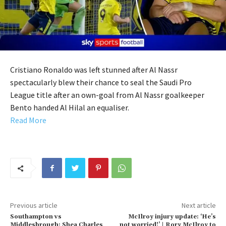
Cristiano Ronaldo was left stunned after Al Nassr
spectacularly blew their chance to seal the Saudi Pro
League title after an own-goal from Al Nassr goalkeeper
Bento handed Al Hilal an equaliser.
Read More
Previous article
Next article
Southampton vs
McIlroy injury update: ‘He’s
Middlesbrough: Shea Charles
not worried!’ | Rory McIlroy to