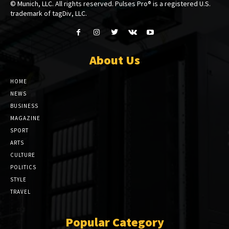
© Munich, LLC. All rights reserved. Pulses Pro® is a registered U.S.
trademark of tagDiv, LLC.
About Us
HOME
NEWS
BUSINESS
MAGAZINE
SPORT
ARTS
CULTURE
POLITICS
STYLE
TRAVEL
Popular Category