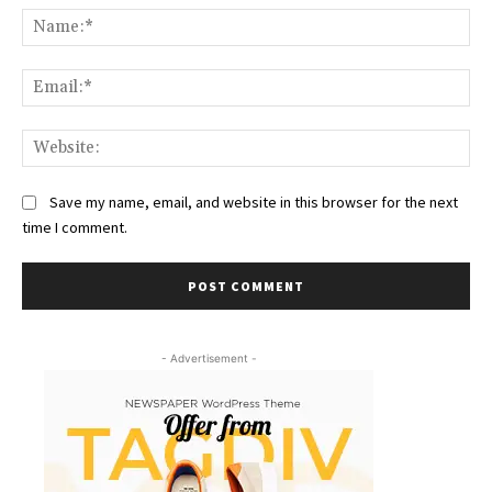
Na
Ema
Web
Save my name, email, and website in this browser for the next
time I comment.
- Advertisement -