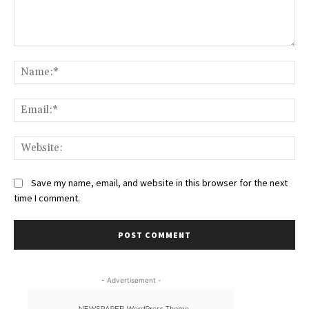
Comment:
Na
Ema
Web
Save my name, email, and website in this browser for the next
time I comment.
- Advertisement -