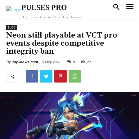
PULSES PRO
Discover the Worlds Top News
BLOG
Neon still playable at VCT pro
events despite competitive
integrity ban
9 May 2026
0
23
By
topxnews.com