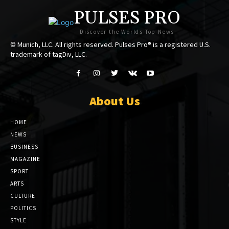
PULSES PRO
Discover the Worlds Top News
© Munich, LLC. All rights reserved. Pulses Pro® is a registered U.S.
trademark of tagDiv, LLC.
About Us
HOME
NEWS
BUSINESS
MAGAZINE
SPORT
ARTS
CULTURE
POLITICS
STYLE