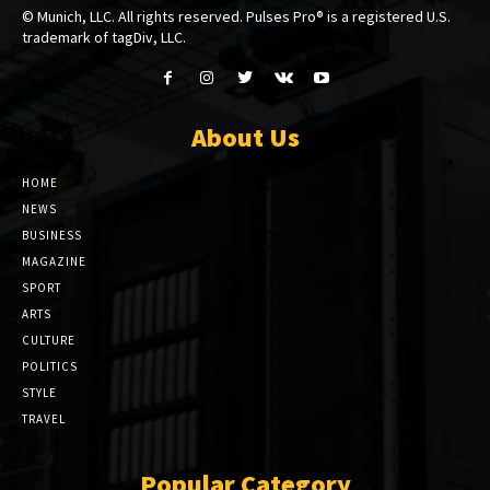
© Munich, LLC. All rights reserved. Pulses Pro® is a registered U.S.
trademark of tagDiv, LLC.
About Us
HOME
NEWS
BUSINESS
MAGAZINE
SPORT
ARTS
CULTURE
POLITICS
STYLE
TRAVEL
Popular Category