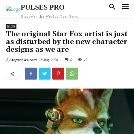
PULSES PRO
Discover the Worlds Top News
BLOG
The original Star Fox artist is just
as disturbed by the new character
designs as we are
8 May 2026
0
13
By
topxnews.com