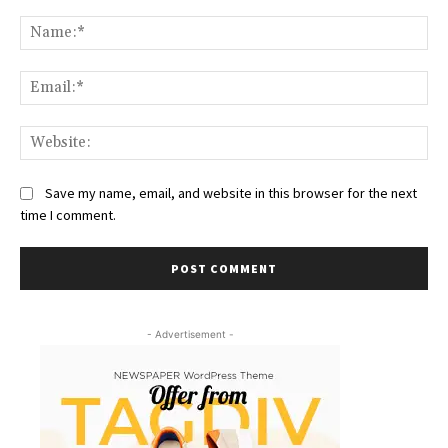
Comment:
Na
Ema
Web
Save my name, email, and website in this browser for the next
time I comment.
- Advertisement -