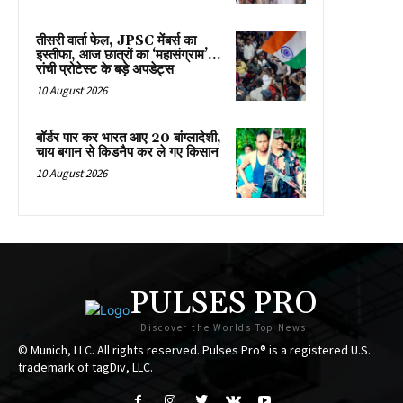
तीसरी वार्ता फेल, JPSC मेंबर्स का
इस्तीफा, आज छात्रों का ‘महासंग्राम’…
रांची प्रोटेस्ट के बड़े अपडेट्स
10 August 2026
बॉर्डर पार कर भारत आए 20 बांग्लादेशी,
चाय बगान से किडनैप कर ले गए किसान
10 August 2026
PULSES PRO
Discover the Worlds Top News
© Munich, LLC. All rights reserved. Pulses Pro® is a registered U.S.
trademark of tagDiv, LLC.