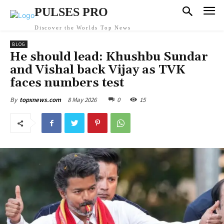
PULSES PRO
Discover the Worlds Top News
BLOG
He should lead: Khushbu Sundar
and Vishal back Vijay as TVK
faces numbers test
8 May 2026
0
15
By
topxnews.com