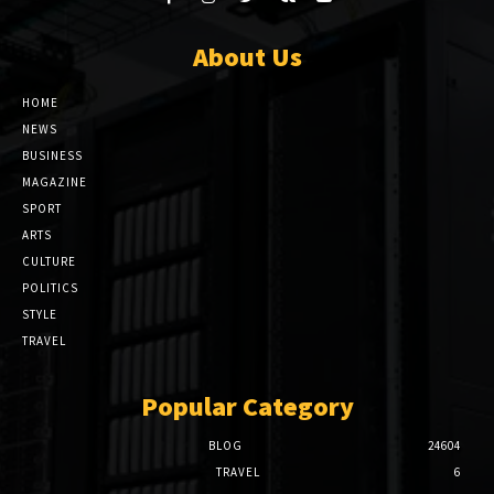
About Us
HOME
NEWS
BUSINESS
MAGAZINE
SPORT
ARTS
CULTURE
POLITICS
STYLE
TRAVEL
Popular Category
BLOG
24604
TRAVEL
6