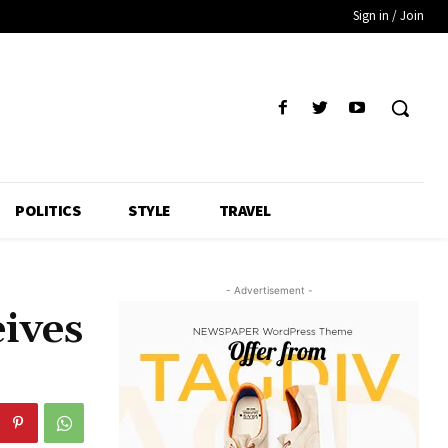
Sign in / Join
POLITICS
STYLE
TRAVEL
- Advertisement -
ives