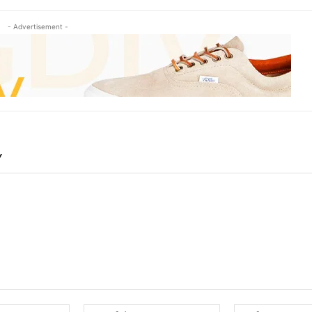
- Advertisement -
Y
Name:*
Email:*