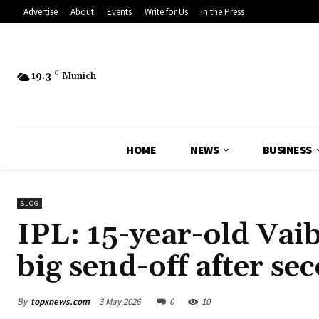
Advertise
About
Events
Write for Us
In the Press
19.3
C
Munich
HOME
NEWS
BUSINESS
BLOG
IPL: 15-year-old Vai
big send-off after se
By
topxnews.com
3 May 2026
0
10