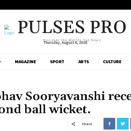
PULSES PRO
Discover the Worlds Top News
Thursday, August 6, 2026
MAGAZINE
SPORT
ARTS
CULTURE
bhav Sooryavanshi rece
cond ball wicket.
Share