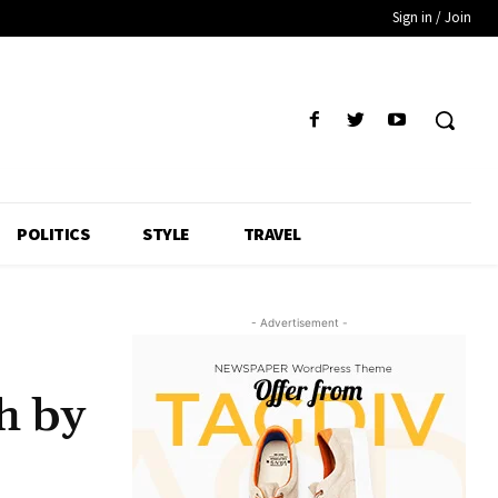
Sign in / Join
POLITICS
STYLE
TRAVEL
- Advertisement -
h by