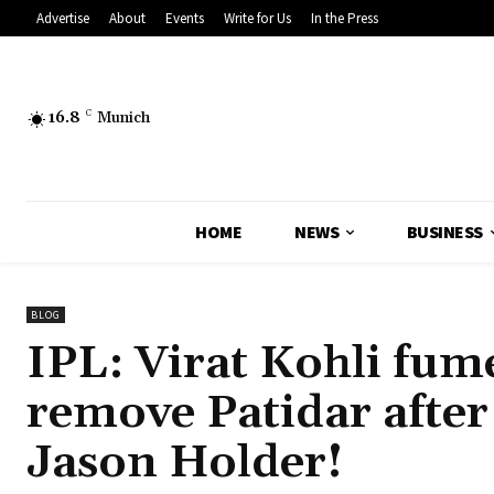
Advertise
About
Events
Write for Us
In the Press
16.8
C
Munich
HOME
NEWS
BUSINESS
BLOG
IPL: Virat Kohli fume
remove Patidar after
Jason Holder!