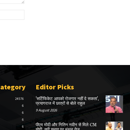
Website:
Category
Editor Picks
'सर्टिफिकेट आपको रोजगार नहीं दे सकता',
24576
प्रयागराज में छात्रों से बोले राहुल
6
9 August 2026
6
6
पीएम मोदी और नितिन नवीन से मिले CM
6
योगी, यूपी चुनाव पर मंथन तेज