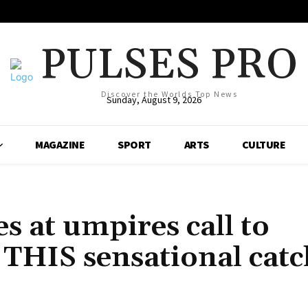
PULSES PRO
Discover the Worlds Top News
Sunday, August 9, 2026
MAGAZINE
SPORT
ARTS
CULTURE
s at umpires call to
 THIS sensational catc