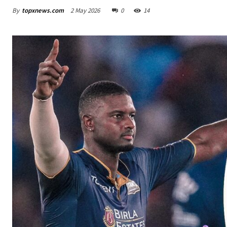
By
topxnews.com
2 May 2026
0
14