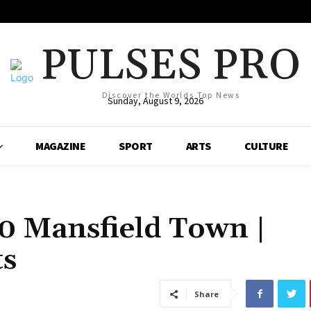
PULSES PRO
Discover the Worlds Top News
Sunday, August 9, 2026
MAGAZINE
SPORT
ARTS
CULTURE
0 Mansfield Town |
ts
Share