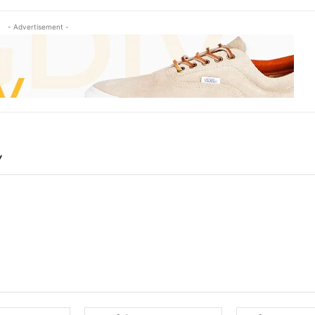
- Advertisement -
Y
Name:*
Email:*