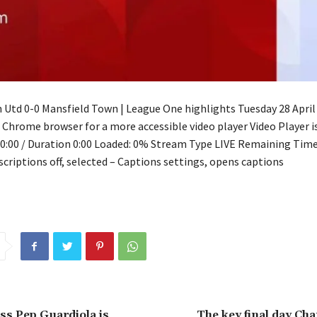
Utd 0-0 Mansfield Town | League One highlights Tuesday 28 April 
 Chrome browser for a more accessible video player Video Player is
0:00 / Duration 0:00 Loaded: 0% Stream Type LIVE Remaining Time 
criptions off, selected – Captions settings, opens captions
ss Pep Guardiola is
The key final day Ch