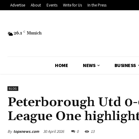
Advertise
About
Events
Write for Us
In the Press
26.1
C
Munich
HOME
NEWS
BUSINESS
BLOG
Peterborough Utd 0-
League One highligh
By
topxnews.com
30 April 2026
0
13