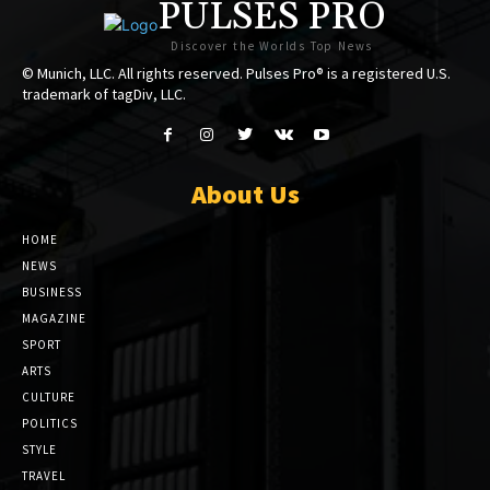
PULSES PRO
Discover the Worlds Top News
© Munich, LLC. All rights reserved. Pulses Pro® is a registered U.S.
trademark of tagDiv, LLC.
About Us
HOME
NEWS
BUSINESS
MAGAZINE
SPORT
ARTS
CULTURE
POLITICS
STYLE
TRAVEL