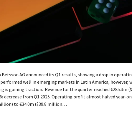
 Betsson AG announced its Q1 results, showing a drop in operating
erformed well in emerging markets in Latin America, however, 
ng is gaining traction. Revenue for the quarter reached €285.3m (
.9% decrease from Q1 2025. Operating profit almost halved year-o
illion) to €34.0m ($39.8 million…