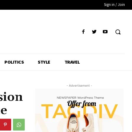
Sign in / Join
POLITICS
STYLE
TRAVEL
- Advertisement -
sion
ue