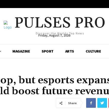
PULSES PRO
Discover the Worlds Top News
Friday, August 7, 2026
MAGAZINE
SPORT
ARTS
CULTURE
rop, but esports expan
ld boost future reven
Share