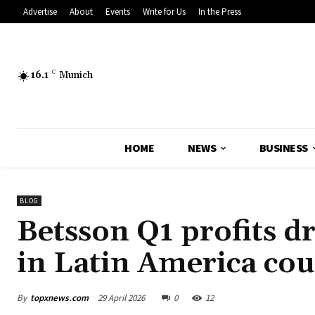
Advertise
About
Events
Write for Us
In the Press
16.1
C
Munich
HOME
NEWS
BUSINESS
BLOG
Betsson Q1 profits d
in Latin America cou
By
topxnews.com
29 April 2026
0
12