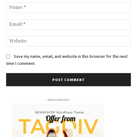
Na
Ema
Web
Save my name, email, and website in this browser for the next
time I comment.
- Advertisement -