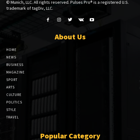
© Munich, LLC. All rights reserved. Pulses Pro® is a registered U.S.
trademark of tagDiv, LLC.
About Us
HOME
NEWS
BUSINESS
MAGAZINE
SPORT
ARTS
CULTURE
POLITICS
STYLE
TRAVEL
Popular Category