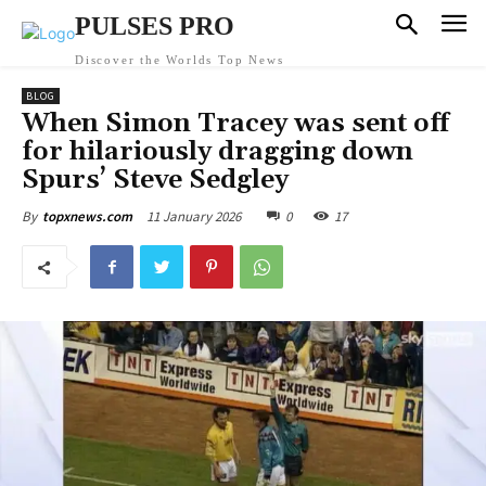
PULSES PRO
Discover the Worlds Top News
BLOG
When Simon Tracey was sent off
for hilariously dragging down
Spurs’ Steve Sedgley
11 January 2026
0
17
By
topxnews.com