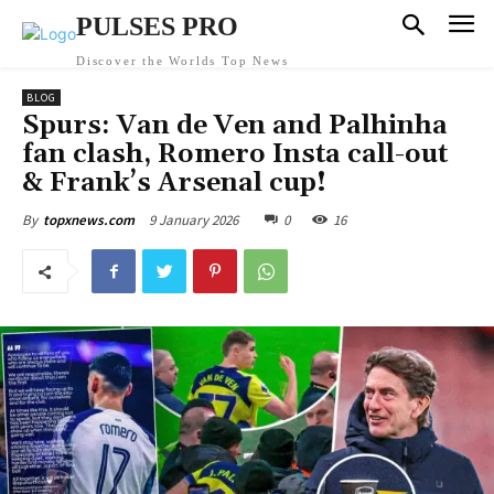
PULSES PRO
Discover the Worlds Top News
BLOG
Spurs: Van de Ven and Palhinha
fan clash, Romero Insta call-out
& Frank’s Arsenal cup!
9 January 2026
0
16
By
topxnews.com