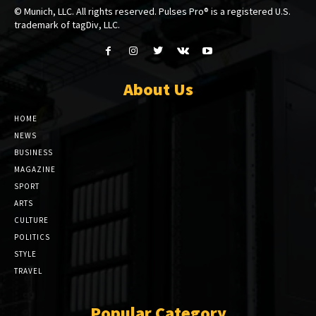
© Munich, LLC. All rights reserved. Pulses Pro® is a registered U.S.
trademark of tagDiv, LLC.
About Us
HOME
NEWS
BUSINESS
MAGAZINE
SPORT
ARTS
CULTURE
POLITICS
STYLE
TRAVEL
Popular Category