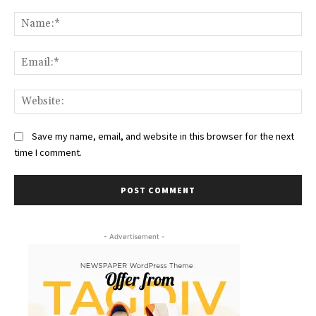
Comment:
Na
Ema
Web
Save my name, email, and website in this browser for the next
time I comment.
- Advertisement -