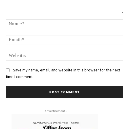
Comment:
Na
Ema
Web
Save my name, email, and website in this browser for the next
time I comment.
- Advertisement -