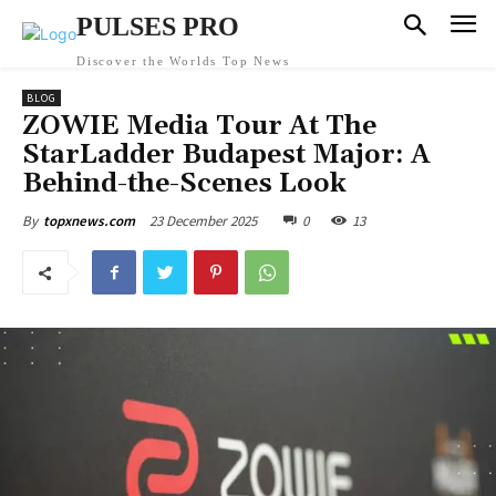
PULSES PRO
Discover the Worlds Top News
BLOG
ZOWIE Media Tour At The
StarLadder Budapest Major: A
Behind-the-Scenes Look
23 December 2025
0
13
By
topxnews.com