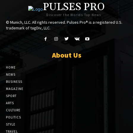
PULSES PRO
Discover the Worlds Top News
© Munich, LLC. All rights reserved. Pulses Pro® is a registered U.S.
trademark of tagDiv, LLC.
About Us
HOME
NEWS
BUSINESS
MAGAZINE
SPORT
ARTS
CULTURE
POLITICS
STYLE
TRAVEL