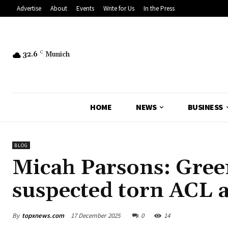
Advertise
About
Events
Write for Us
In the Press
32.6
C
Munich
HOME
NEWS
BUSINESS
BLOG
Micah Parsons: Green
suspected torn ACL 
By
topxnews.com
17 December 2025
0
14