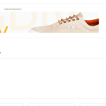
- Advertisement -
Y
Name:*
Email:*