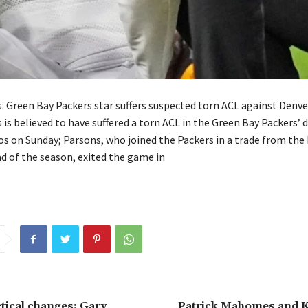
: Green Bay Packers star suffers suspected torn ACL against Denv
is believed to have suffered a torn ACL in the Green Bay Packers’ 
s on Sunday; Parsons, who joined the Packers in a trade from the 
 of the season, exited the game in
tical changes: Gary
Patrick Mahomes and K