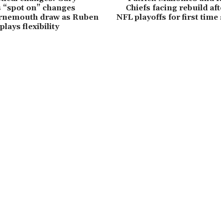
ls “spot on” changes
Chiefs facing rebuild af
rnemouth draw as Ruben
NFL playoffs for first time
lays flexibility