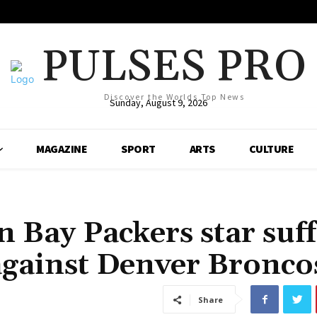
PULSES PRO
Discover the Worlds Top News
Sunday, August 9, 2026
MAGAZINE
SPORT
ARTS
CULTURE
 Bay Packers star suff
against Denver Bronco
Share