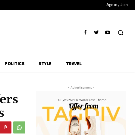
Sign in / Join
POLITICS
STYLE
TRAVEL
- Advertisement -
ers
s