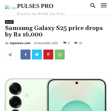
PULSES PRO
Discover the Worlds Top News
BLOG
Samsung Galaxy S25 price drops
by Rs 16,000
14 December 2025
0
15
By
topxnews.com